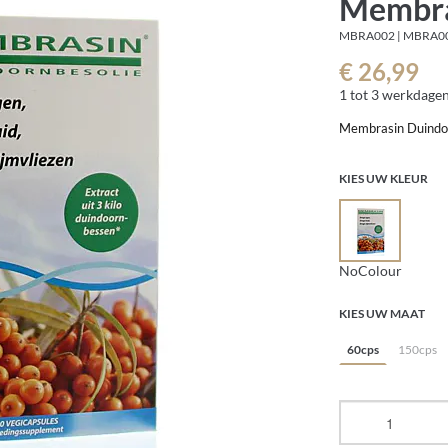
Membra
MBRA002 | MBRA0
€ 26,99
1 tot 3 werkdage
Membrasin Duindo
KIES UW KLEUR
NoColour
KIES UW MAAT
60cps
150cps