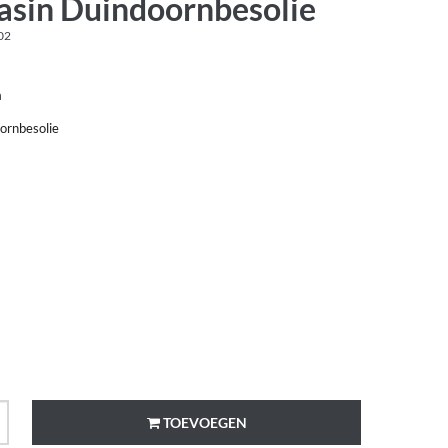
sin Duindoornbesolie
02
n
ornbesolie
TOEVOEGEN