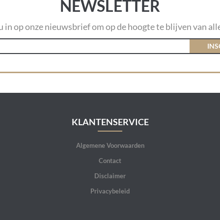
NEWSLETTER
 u in op onze nieuwsbrief om op de hoogte te blijven van alle
INS
KLANTENSERVICE
Algemene Voorwaarden
Contact
Disclaimer
Privacybeleid