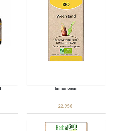
l
Immunogem
22.95€