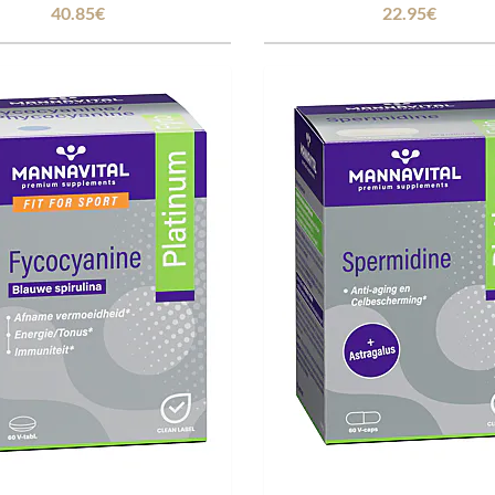
40.85€
22.95€