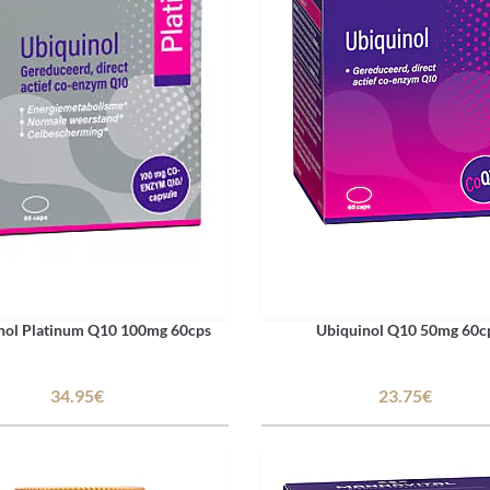
nol Platinum Q10 100mg 60cps
Ubiquinol Q10 50mg 60c
34.95€
23.75€