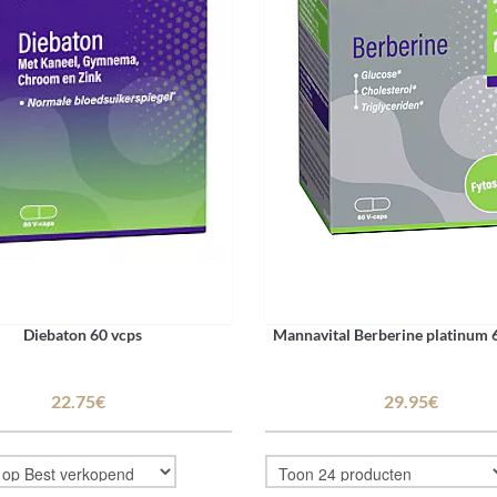
Diebaton 60 vcps
Mannavital Berberine platinum 
22.75€
29.95€