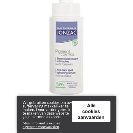
Wij gebruiken cookies om uw
Alle
surfervaring makkelijker te
maken. Door verder gebruik
cookies
te maken van deze website
aanvaarden
ga je hiermee akkoord.
Meer info vind je in onze
algemene voorwaarden
.