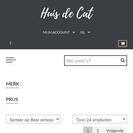
MIJN ACCOUNT
NL
PROMOTIES
MERK
GEZOND ETEN
PRIJS
DRINKEN
NATUURLIJKE REMEDIES
SUPPLEMENTEN
1
2
Volgende
AROMATHERAPIE