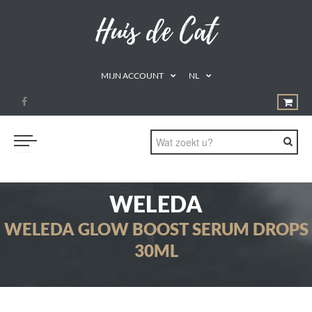
MIJN ACCOUNT
NL
PROMOTIES
WELEDA
GEZOND ETEN
WELEDA GLOW BOOST SERUM DROPS
DRINKEN
30ML
NATUURLIJKE REMEDIES
SUPPLEMENTEN
AROMATHERAPIE