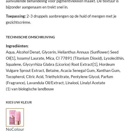
aanvullende behandeling voor pigmentvlekken maakt. De textuur is
bijzonder aangenaam en trekt snel in.
Toepassing:
2-3 druppels aanbrengen op de huid of mengen met je
gezichtscrème.
TECHNISCHE OMSCHRIJVING
Ingrediënten:
Aqua, Alcohol Denat, Glycerin, Helianthus Annuus (Sunflower) Seed
Oil[1], Isoamyl Laurate, Mica, CI 77891 (Titanium Dioxid), Lysolecithin,
Squalene, Glycyrrhiza Glabra (Licorice) Root Extract[1], Hordeum
Vulgare Sprout Extract, Betaine, Acacia Senegal Gum, Xanthan Gum,
Tocopherol, Citric Acid, Triethylcitrate, Pentylene Glycol, Parfum
(Fragrance), Lavandula Oil/Extract, Linalool, Linalyl Acetate
(1) van biologische landbouw
KIES UW KLEUR
NoColour