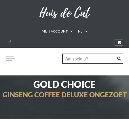
MIJN ACCOUNT
NL
PROMOTIES
GOLD CHOICE
GEZOND ETEN
GINSENG COFFEE DELUXE ONGEZOET
DRINKEN
NATUURLIJKE REMEDIES
SUPPLEMENTEN
AROMATHERAPIE