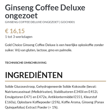
Ginseng Coffee Deluxe
ongezoet
GINSENG COFFEE DELUXE ONGEZOET | GOCH001
€ 16,15
1 tot 3 werkdagen
Gold Choice Ginseng Coffee Deluxe is een heerlijke oploskoffie zonder
suiker. Vrij van gluten, lactose, gmo en palmolie.
TECHNISCHE OMSCHRIJVING
INGREDIËNTEN
Solide Glucosestroop, Gehydrogeneerde Solide Kokosolie (bevat:
Natriumcaseïnaat (Melkdrivaten), Stabilisatoren E340ii en E452i,
Emulgatoren E471 en E472e, Antiklontermiddel E551, Kleurstof
E160a), Oplosbare Koffiepoeder (25%), Koffie Aroma, Ginseng (Panax
Quinquefolius) Extract Poeder (< 1%).