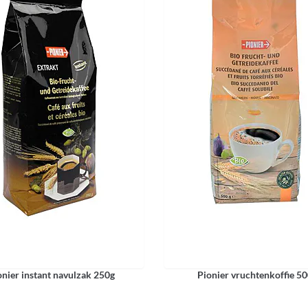
onier instant navulzak 250g
Pionier vruchtenkoffie 5