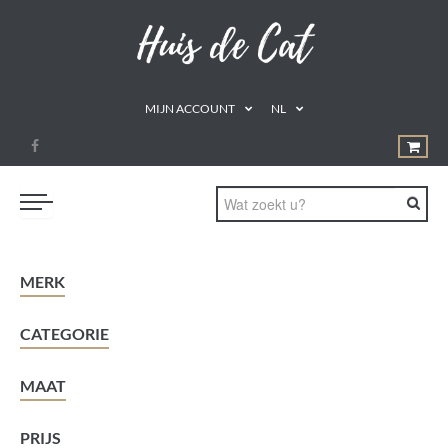
MIJN ACCOUNT
NL
PROMOTIES
MERK
GEZOND ETEN
CATEGORIE
DRINKEN
NATUURLIJKE REMEDIES
MAAT
SUPPLEMENTEN
PRIJS
AROMATHERAPIE