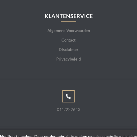
KLANTENSERVICE
Algemene Voorwaarden
Contact
Disclaimer
Privacybeleid
011/222643
kkelijker te maken. Door verder gebruik te maken van deze website ga je hie