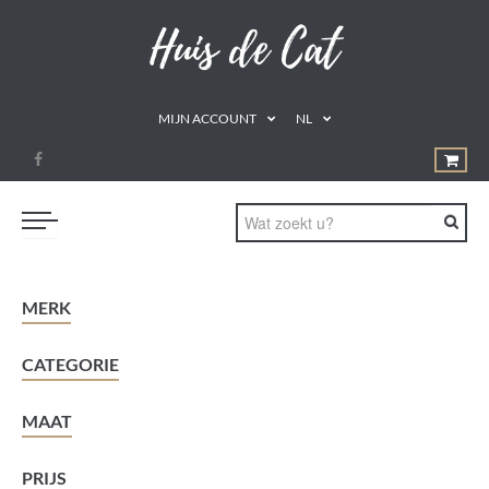
MIJN ACCOUNT
NL
PROMOTIES
MERK
GEZOND ETEN
CATEGORIE
DRINKEN
NATUURLIJKE REMEDIES
MAAT
SUPPLEMENTEN
PRIJS
AROMATHERAPIE