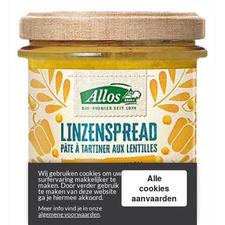
Wij gebruiken cookies om uw
Alle
surfervaring makkelijker te
maken. Door verder gebruik
cookies
te maken van deze website
aanvaarden
ga je hiermee akkoord.
Meer info vind je in onze
algemene voorwaarden
.