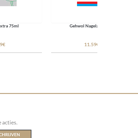
xtra 75ml
Gehwol Nagelzorg 15ml
79€
11.59€
 acties.
CHRIJVEN