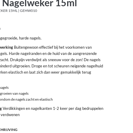
 Nagelweker 15ml
KER 15ML | GEHW010
n
ngegroeide, harde nagels.
 werking
Buitengewoon effectief bij het voorkomen van
gels. Harde nagelranden en de huid van de aangrenzende
acht. Drukpijn verdwijnt als sneeuw voor de zon! De nagels
nderd uitgroeien. Droge en tot scheuren neigende nagelhuid
rken elastisch en laat zich dan weer gemakkelijk terug
nagels
groeien van nagels
ondom de nagels zacht en elastisch
ng
Verdikkingen en nagelkanten 1-2 keer per dag bedruppelen
jn verdwenen
CHRIJVING