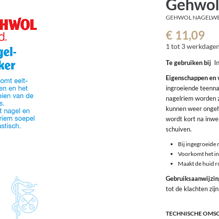
Gehwol
GEHWOL NAGELWE
€ 11,09
1 tot 3 werkdage
Te gebruiken bij
I
Eigenschappen en
ingroeiende teenna
nagelriem worden z
kunnen weer ongehi
wordt kort na inwe
schuiven.
Bij ingegroeide 
Voorkomt het in
Maakt de huid r
Gebruiksaanwijzi
tot de klachten zi
TECHNISCHE OMS