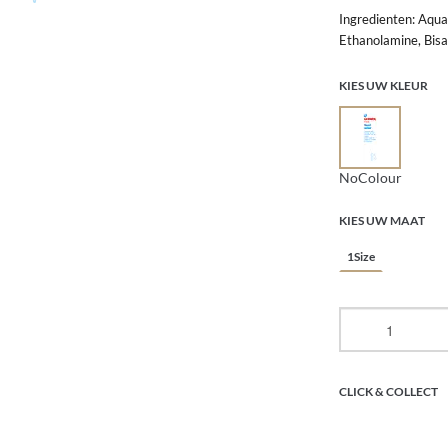
Ingredienten: Aqua
Ethanolamine, Bisa
KIES UW KLEUR
NoColour
KIES UW MAAT
1Size
CLICK & COLLECT