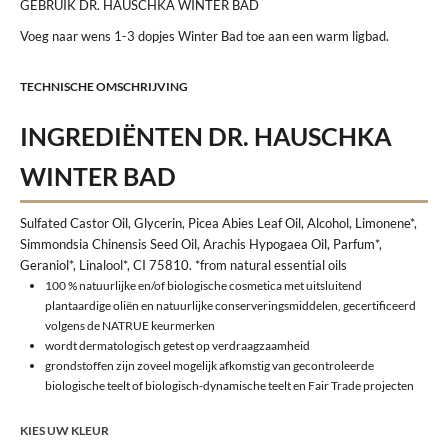
GEBRUIK DR. HAUSCHKA WINTER BAD
Voeg naar wens 1-3 dopjes Winter Bad toe aan een warm ligbad.
TECHNISCHE OMSCHRIJVING
INGREDIËNTEN DR. HAUSCHKA
WINTER BAD
Sulfated Castor Oil, Glycerin, Picea Abies Leaf Oil, Alcohol, Limonene*,
Simmondsia Chinensis Seed Oil, Arachis Hypogaea Oil, Parfum*,
Geraniol*, Linalool*, CI 75810. *from natural essential oils
100 % natuurlijke en/of biologische cosmetica met uitsluitend
plantaardige oliën en natuurlijke conserveringsmiddelen, gecertificeerd
volgens de NATRUE keurmerken
wordt dermatologisch getest op verdraagzaamheid
grondstoffen zijn zoveel mogelijk afkomstig van gecontroleerde
biologische teelt of biologisch-dynamische teelt en Fair Trade projecten
KIES UW KLEUR