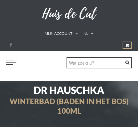
MIJN ACCOUNT
NL
PROMOTIES
DR HAUSCHKA
GEZOND ETEN
WINTERBAD (BADEN IN HET BOS)
DRINKEN
100ML
NATUURLIJKE REMEDIES
SUPPLEMENTEN
AROMATHERAPIE