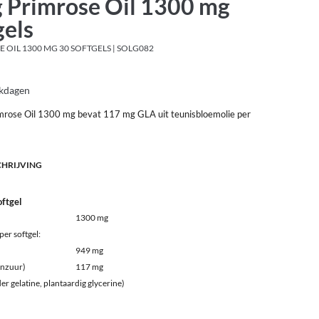
 Primrose Oil 1300 mg
gels
 OIL 1300 MG 30 SOFTGELS | SOLG082
rkdagen
imrose Oil 1300 mg bevat 117 mg GLA uit teunisbloemolie per
CHRIJVING
oftgel
1300 mg
er softgel:
949 mg
nzuur)
117 mg
er gelatine, plantaardig glycerine)