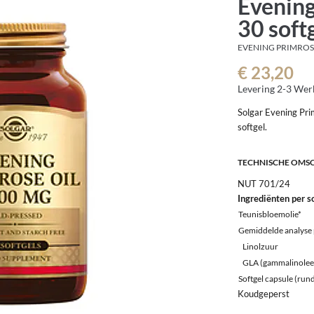
Evening
30 soft
EVENING PRIMROSE
€ 23,20
Levering 2-3 We
Solgar Evening Pr
softgel.
TECHNISCHE OMS
NUT 701/24
Ingrediënten per s
Teunisbloemolie*
Gemiddelde analyse p
Linolzuur
GLA (gammalinolee
Softgel capsule (rund
Koudgeperst