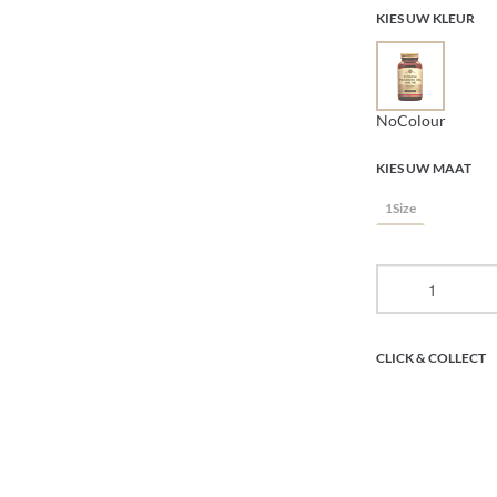
KIES UW KLEUR
NoColour
KIES UW MAAT
1Size
CLICK & COLLECT