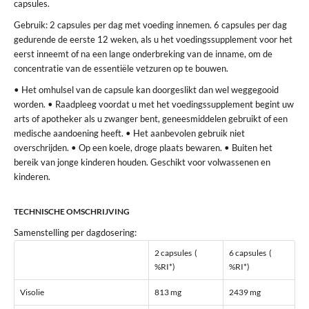
capsules.
Gebruik: 2 capsules per dag met voeding innemen. 6 capsules per dag
gedurende de eerste 12 weken, als u het voedingssupplement voor het
eerst inneemt of na een lange onderbreking van de inname, om de
concentratie van de essentiële vetzuren op te bouwen.
• Het omhulsel van de capsule kan doorgeslikt dan wel weggegooid
worden. • Raadpleeg voordat u met het voedingssupplement begint uw
arts of apotheker als u zwanger bent, geneesmiddelen gebruikt of een
medische aandoening heeft. • Het aanbevolen gebruik niet
overschrijden. • Op een koele, droge plaats bewaren. • Buiten het
bereik van jonge kinderen houden. Geschikt voor volwassenen en
kinderen.
TECHNISCHE OMSCHRIJVING
Samenstelling per dagdosering:
2 capsules (
6 capsules (
%RI*)
%RI*)
Visolie
813 mg
2439 mg