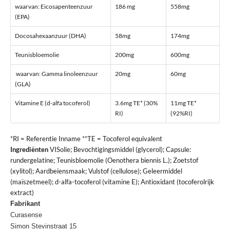
waarvan: Eicosapenteenzuur
186 mg
558mg
(EPA)
Docosahexaanzuur (DHA)
58mg
174mg
Teunisbloemolie
200mg
600mg
waarvan: Gamma linoleenzuur
20mg
60mg
(GLA)
Vitamine E (d-alfa tocoferol)
3.6mg TE* (30%
11mg TE*
RI)
(92%RI)
*RI = Referentie Inname **TE = Tocoferol equivalent
Ingrediënten
VISolie; Bevochtigingsmiddel (glycerol); Capsule:
rundergelatine; Teunisbloemolie (Oenothera biennis L.); Zoetstof
(xylitol); Aardbeiensmaak; Vulstof (cellulose); Geleermiddel
(maïszetmeel); d-alfa-tocoferol (vitamine E); Antioxidant (tocoferolrijk
extract)
Fabrikant
Curasense
Simon Stevinstraat 15