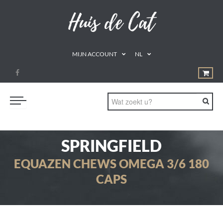
MIJN ACCOUNT
NL
PROMOTIES
SPRINGFIELD
GEZOND ETEN
EQUAZEN CHEWS OMEGA 3/6 180
DRINKEN
CAPS
NATUURLIJKE REMEDIES
SUPPLEMENTEN
AROMATHERAPIE