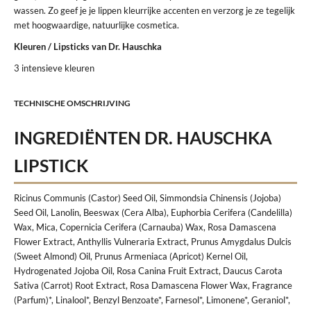
wassen. Zo geef je je lippen kleurrijke accenten en verzorg je ze tegelijk
met hoogwaardige, natuurlijke cosmetica.
Kleuren / Lipsticks van Dr. Hauschka
3 intensieve kleuren
TECHNISCHE OMSCHRIJVING
INGREDIËNTEN DR. HAUSCHKA
LIPSTICK
Ricinus Communis (Castor) Seed Oil, Simmondsia Chinensis (Jojoba)
Seed Oil, Lanolin, Beeswax (Cera Alba), Euphorbia Cerifera (Candelilla)
Wax, Mica, Copernicia Cerifera (Carnauba) Wax, Rosa Damascena
Flower Extract, Anthyllis Vulneraria Extract, Prunus Amygdalus Dulcis
(Sweet Almond) Oil, Prunus Armeniaca (Apricot) Kernel Oil,
Hydrogenated Jojoba Oil, Rosa Canina Fruit Extract, Daucus Carota
Sativa (Carrot) Root Extract, Rosa Damascena Flower Wax, Fragrance
(Parfum)*, Linalool*, Benzyl Benzoate*, Farnesol*, Limonene*, Geraniol*,